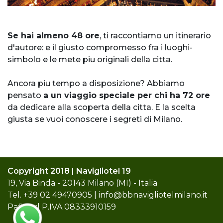
Se hai almeno 48 ore
, ti raccontiamo un itinerario
d'autore: e il giusto compromesso fra i luoghi-
simbolo e le mete piu originali della citta.
Ancora piu tempo a disposizione? Abbiamo
pensato
a un viaggio speciale per chi ha 72 ore
da dedicare alla scoperta della citta. E la scelta
giusta se vuoi conoscere i segreti di Milano.
Copyright 2018 | Navigliotel 19
19, Via Binda - 20143 Milano (MI) - Italia
Tel.
+39 02 49470905
|
info@bbnavigliotelmilano.it
Pafin srl P.IVA 08333910159