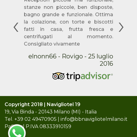
stanze non piccole, ben disposte,
Previous
Next
bagno grande e funzionale. Ottima
la colazione, con torte e biscotti
fatti in casa, frutta fresca e
centrifugati al momento.
Consigliato vivamente
elnonn66 - Rovigo - 25 luglio
2016
Copyright 2018 | Navigliotel 19
19, Via Binda - 20143 Milano (MI) - Italia
Tel.
+39 02 49470905
|
info@bbnavigliotelmilano.it
Pafin srl P.IVA 08333910159