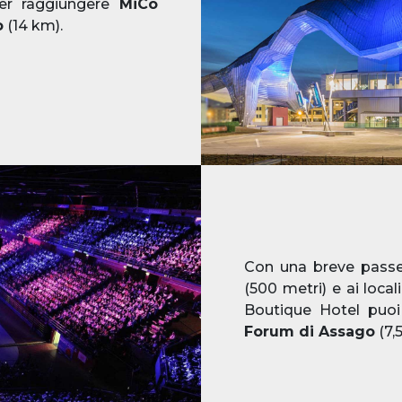
per raggiungere
MiCo
o
(14 km).
Con una breve passeg
(500 metri) e ai local
Boutique Hotel puoi
Forum di Assago
(7,