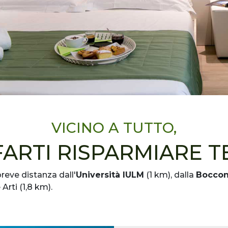
VICINO A TUTTO,
FARTI RISPARMIARE 
breve distanza dall'
Università IULM
(1 km), dalla
Boccon
rti (1,8 km).