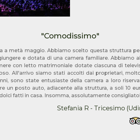
"Comodissimo"
ia a metà maggio. Abbiamo scelto questa struttura per
giungere e dotata di una camera familiare. Abbiamo all
ere con letto matrimoniale dotate ciascuna di televi
so. All'arrivo siamo stati accolti dai proprietari, molto
nni, sono state entusiaste della camera a loro riservat
vare un posto auto, adiacente alla struttura, a soli 10 e
dolci fatti in casa. Insomma, assolutamente consigliato
Stefania R - Tricesimo (Udin